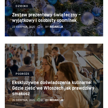
DZIECKO
Zestaw prezentowy świąteczny –
wyjątkowy i osobisty upominek
23 SIERPNIA, 2025
0
BY
REDAKCJA
PODRÓŻE
Ekskluzywne doświadczenia kulinarne:
Gdzie zjeść we Włoszech jak prawdziwy
smakosz
20 SIERPNIA, 2025
0
BY
REDAKCJA