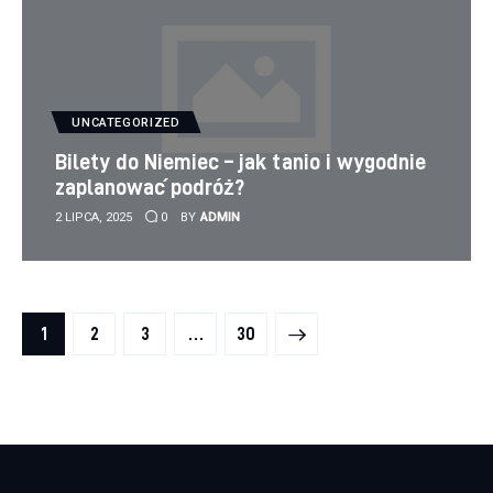
UNCATEGORIZED
Bilety do Niemiec – jak tanio i wygodnie
zaplanować podróż?
2 LIPCA, 2025
0
BY
ADMIN
Stronicowanie wpisów
PAGE
1
PAGE
2
PAGE
3
>
…
PAGE
30