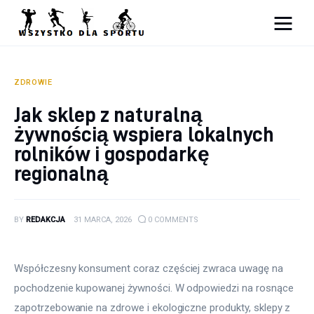
Sport
Zdrowie
ZDROWIE
Jak sklep z naturalną
Ciekawostki
żywnością wspiera lokalnych
Dziecko
rolników i gospodarkę
regionalną
Podróże
BY
REDAKCJA
31 MARCA, 2026
0
COMMENTS
Współczesny konsument coraz częściej zwraca uwagę na 
pochodzenie kupowanej żywności. W odpowiedzi na rosnące 
zapotrzebowanie na zdrowe i ekologiczne produkty, sklepy z 