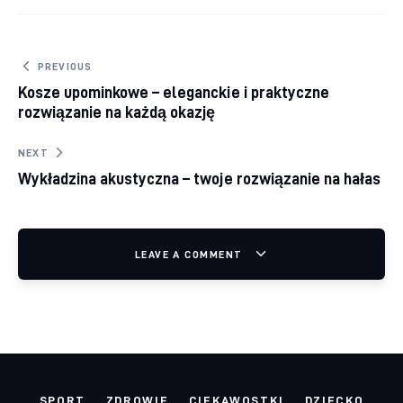
Nawigacja wpisu
PREVIOUS
Kosze upominkowe – eleganckie i praktyczne
rozwiązanie na każdą okazję
NEXT
Wykładzina akustyczna – twoje rozwiązanie na hałas
LEAVE A COMMENT
SPORT
ZDROWIE
CIEKAWOSTKI
DZIECKO