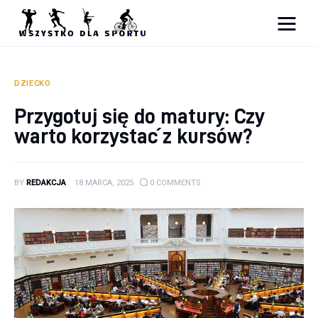
Sport
Zdrowie
DZIECKO
Przygotuj się do matury: Czy
Ciekawostki
warto korzystać z kursów?
Dziecko
BY
REDAKCJA
18 MARCA, 2025
0
COMMENTS
Podróże