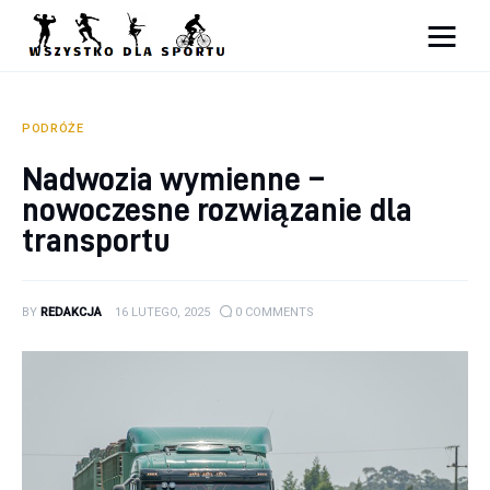
Sport
Zdrowie
PODRÓŻE
Nadwozia wymienne –
Ciekawostki
nowoczesne rozwiązanie dla
Dziecko
transportu
Podróże
BY
REDAKCJA
16 LUTEGO, 2025
0
COMMENTS