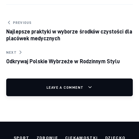
Nawigacja wpisu
PREVIOUS
Najlepsze praktyki w wyborze środków czystości dla
placówek medycznych
NEXT
Odkrywaj Polskie Wybrzeże w Rodzinnym Stylu
LEAVE A COMMENT
SPORT
ZDROWIE
CIEKAWOSTKI
DZIECKO