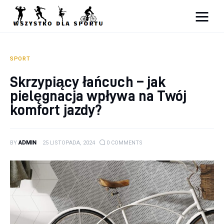
Sport
Zdrowie
SPORT
Skrzypiący łańcuch – jak
Ciekawostki
pielęgnacja wpływa na Twój
Dziecko
komfort jazdy?
Podróże
BY
ADMIN
25 LISTOPADA, 2024
0
COMMENTS