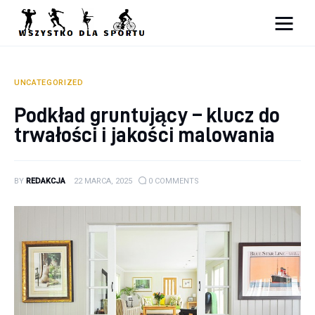
Sport
Zdrowie
UNCATEGORIZED
Podkład gruntujący – klucz do
Ciekawostki
trwałości i jakości malowania
Dziecko
BY
REDAKCJA
22 MARCA, 2025
0
COMMENTS
Podróże