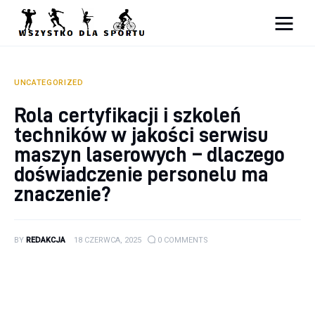
Sport
Zdrowie
UNCATEGORIZED
Rola certyfikacji i szkoleń
Ciekawostki
techników w jakości serwisu
Dziecko
maszyn laserowych – dlaczego
doświadczenie personelu ma
Podróże
znaczenie?
BY
REDAKCJA
18 CZERWCA, 2025
0
COMMENTS