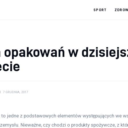
SPORT
ZDROW
a opakowań w dzisiej
ecie
N
7 GRUDNIA, 2017
 to jedne z podstawowych elementów występujących we ws
rzemysłu. Nieważne, czy chodzi o produkty spożywcze, z któ