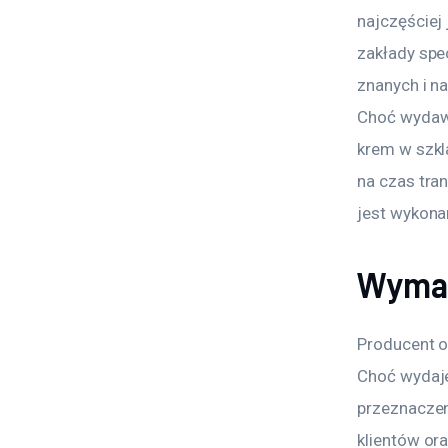
najczęściej
zakłady spe
znanych i n
Choć wydawa
krem w szkl
na czas tra
jest wykona
Wymag
Producent o
Choć wydaje 
przeznaczen
klientów or