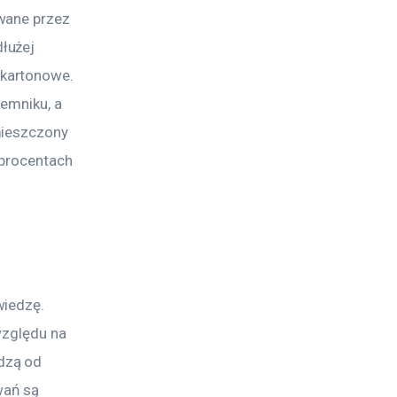
wane przez 
łużej 
kartonowe. 
emniku, a 
mieszczony 
procentach 
iedzę. 
względu na 
dzą od 
wań są 