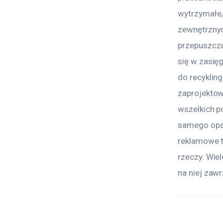
wytrzymałe,
zewnętrznyc
przepuszcza
się w zasię
do recyklin
zaprojektow
wszelkich p
samego opak
reklamowe to
rzeczy. Wiel
na niej zawr