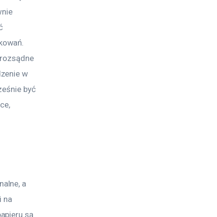
nie 
ć 
kowań. 
erozsądne 
zenie w 
ześnie być 
e, 
alne, a 
 na 
apieru są 