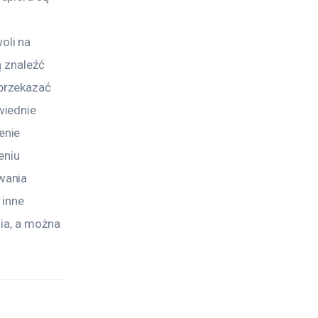
 
li na 
 znaleźć 
przekazać 
iednie 
enie 
niu 
wania 
 inne 
ia, a można 