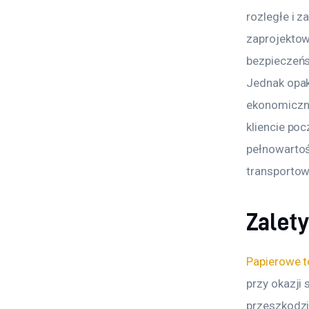
rozległe i 
zaprojekto
bezpieczeńs
Jednak opak
ekonomiczni
kliencie po
pełnowartoś
transportow
Zalety
Papierowe 
przy okazji 
przeszkodzi