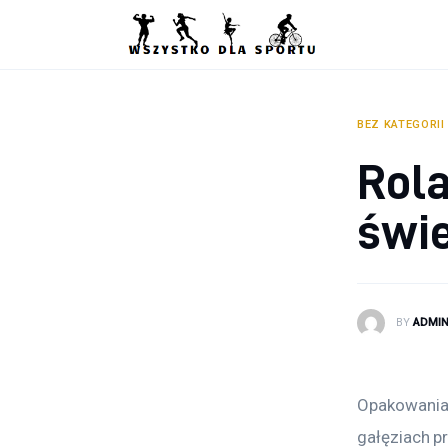
Sport
Zdrowie
Ciekawostki
BEZ KATEGORII
Rol
Dziecko
świ
Podróże
BY
ADMI
Opakowania
gałęziach p