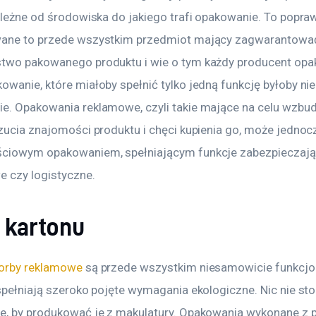
zależne od środowiska do jakiego trafi opakowanie. To popraw
wane to przede wszystkim przedmiot mający zagwarantowa
two pakowanego produktu i wie o tym każdy producent opa
owanie, które miałoby spełnić tylko jedną funkcję byłoby ni
e. Opakowania reklamowe, czyli takie mające na celu wzbud
czucia znajomości produktu i chęci kupienia go, może jednoc
ciowym opakowaniem, spełniającym funkcje zabezpieczając
e czy logistyczne.
 kartonu
torby reklamowe
 są przede wszystkim niesamowicie funkcjon
spełniają szeroko pojęte wymagania ekologiczne. Nic nie stoi
e, by produkować je z makulatury. Opakowania wykonane z p