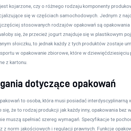
 jest kojarzone, czy o różnego rodzaju komponenty produko
cjalizujące się w częściach samochodowych. Jednym z najd
ajczęściej stosowanych rodzajów opakowań są opakowania 
łoby się, że przecież jogurt znajduje się w plastikowym poj
anym słoiczku, to jednak każdy z tych produktów zostaje u
nsportu w opakowanie zbiorowe, które w dziewięćdziesięciu 
ne z kartonu.
ania dotyczące opakowań
pakowań to osoba, która musi posiadać interdyscyplinarną w
się, że to rodzaj produkcji jak każdy inny, opakowania bez 
ie muszą spełniać szereg wymagań. Specyfikacje te pocho
az z norm jakościowych i regulacji prawnych. Funkcje opako