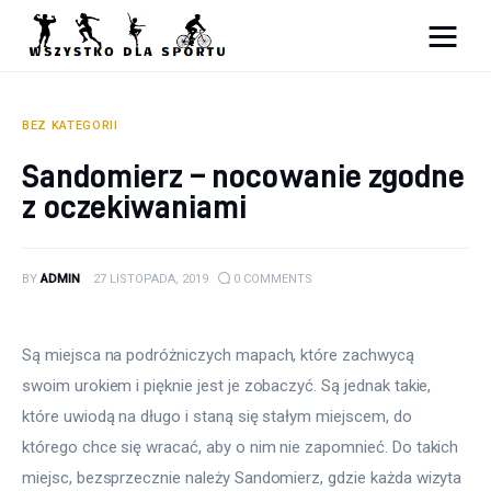
Sport
Zdrowie
BEZ KATEGORII
Sandomierz – nocowanie zgodne
Ciekawostki
z oczekiwaniami
Dziecko
BY
ADMIN
27 LISTOPADA, 2019
0
COMMENTS
Podróże
Są miejsca na podróżniczych mapach, które zachwycą 
swoim urokiem i pięknie jest je zobaczyć. Są jednak takie, 
które uwiodą na długo i staną się stałym miejscem, do 
którego chce się wracać, aby o nim nie zapomnieć. Do takich 
miejsc, bezsprzecznie należy Sandomierz, gdzie każda wizyta 