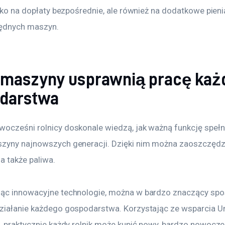
ylko na dopłaty bezpośrednie, ale również na dodatkowe pien
będnych maszyn.
maszyny usprawnią pracę każ
darstwa
ocześni rolnicy doskonale wiedzą, jak ważną funkcję spełni
zyny najnowszych generacji. Dzięki nim można zaoszczędz
a także paliwa.
ąc innowacyjne technologie, można w bardzo znaczący spo
ziałanie każdego gospodarstwa. Korzystając ze wsparcia Un
j, praktycznie każdy rolnik może kupić nowy, bardzo nowocze