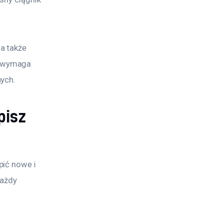
a także 
 wymaga 
nych.
pisz
ić nowe i 
ażdy 