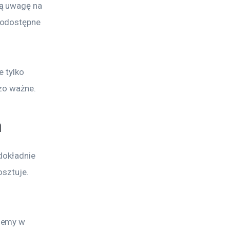
ą uwagę na 
nodostępne 
 tylko 
zo ważne.
a
dokładnie 
sztuje. 
iemy w 