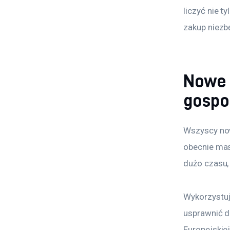
liczyć nie t
zakup niez
Nowe 
gospo
Wszyscy now
obecnie mas
dużo czasu, 
Wykorzystuj
usprawnić d
Europejskie