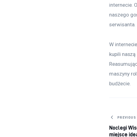
internecie. 
naszego go
serwisanta.
W internecie
kupili nasz
Reasumując 
maszyny rol
budżecie.
Nawig
PREVIOUS
Noclegi Wis
miejsce ide