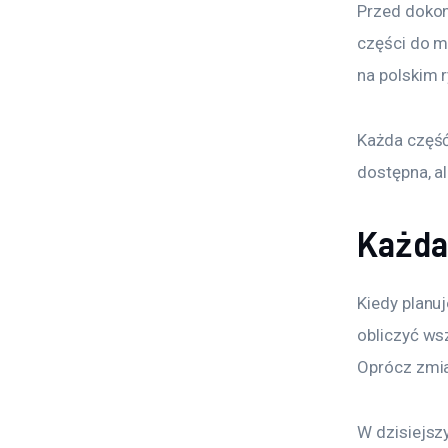
Przed dokon
części do m
na polskim r
Każda część
dostępna, a
Każda
Kiedy planu
obliczyć wsz
Oprócz zmia
W dzisiejsz