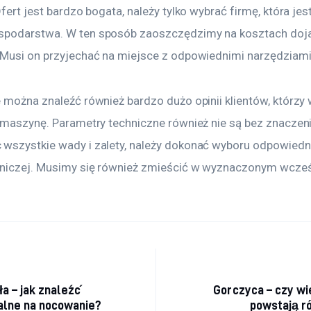
Ofert jest bardzo bogata, należy tylko wybrać firmę, która jest
spodarstwa. W ten sposób zaoszczędzimy na kosztach doj
 Musi on przyjechać na miejsce z odpowiednimi narzędziami
 można znaleźć również bardzo dużo opinii klientów, którzy 
ą maszynę. Parametry techniczne również nie są bez znaczeni
wszystkie wady i zalety, należy dokonać wyboru odpowiedni
niczej. Musimy się również zmieścić w wyznaczonym wcześ
acja wpisu
ła – jak znaleźć
Gorczyca – czy wi
alne na nocowanie?
powstają r