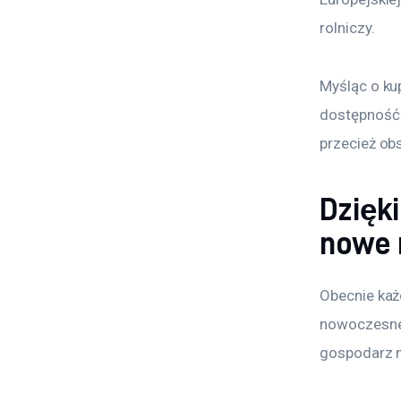
rolniczy.
Myśląc o ku
dostępność
przecież ob
Dzięki
nowe 
Obecnie każ
nowoczesne 
gospodarz m