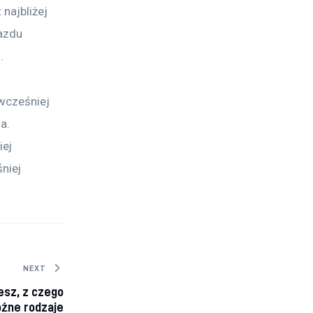
 najbliżej 
azdu 
.
wcześniej 
a. 
ej 
niej 
NEXT
esz, z czego
óżne rodzaje