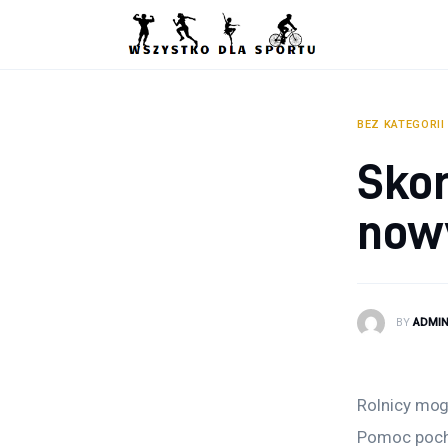
Sport
Zdrowie
Ciekawostki
BEZ KATEGORII
Skor
Dziecko
now
Podróże
BY
ADMI
Rolnicy mog
Pomoc pocho