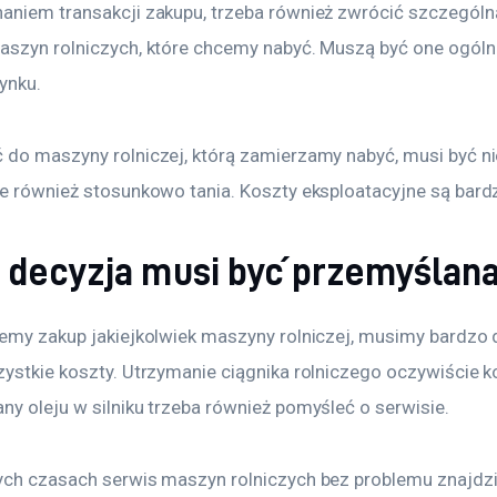
aniem transakcji zakupu, trzeba również zwrócić szczególn
aszyn rolniczych, które chcemy nabyć. Muszą być one ogól
ynku.
 do maszyny rolniczej, którą zamierzamy nabyć, musi być nie
le również stosunkowo tania. Koszty eksploatacyjne są bard
 decyzja musi być przemyślan
jemy zakup jakiejkolwiek maszyny rolniczej, musimy bardzo 
ystkie koszty. Utrzymanie ciągnika rolniczego oczywiście ko
ny oleju w silniku trzeba również pomyśleć o serwisie.
ych czasach serwis maszyn rolniczych bez problemu znajdz