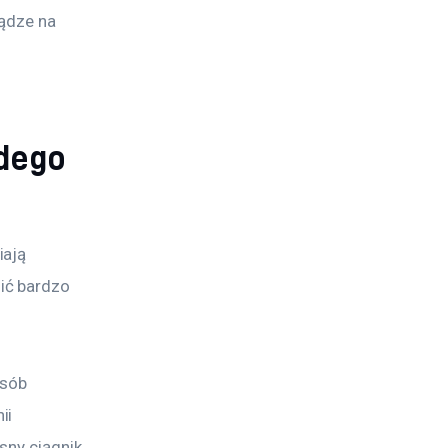
iądze na 
dego
ają 
ić bardzo 
sób 
ii 
sny ciągnik 