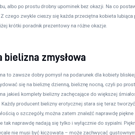
bu, albo po prostu drobny upominek bez okazji. Na co postaw
Z czego zwykle cieszy się każda przeciętna kobieta lubiąca 
żej krótki poradnik prezentowy na różne okazje.
a bielizna zmysłowa
zna to zawsze dobry pomysł na podarunek dla kobiety bliskiej
ować się na bieliznę dzienną, bieliznę nocną, czyli po pros
 na jakieś komplety bielizny zachęcające do większej śmiałoś
Każdy producent bielizny erotycznej stara się teraz tworzyć
ałością o szczegóły, można zatem znaleźć naprawdę piękne 
óre tak naprawdę nadają się tylko i wyłącznie do sypialni. Pięk
wcale nie musi być kiczowata – może zachwycać gustownym