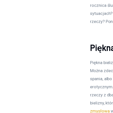
rocznica ślu
sytuacjach? 
rzeczy? Poni
Piękn
Piękna bieli
Można zdecyd
spania, albo
erotycznym. 
rzeczy z db
bielizny, kt
zmysłowa
 