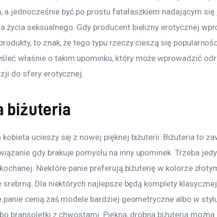
 a jednocześnie być po prostu fatałaszkiem nadającym się 
a życia seksualnego. Gdy producent bielizny erotycznej wp
rodukty, to znak, że tego typu rzeczy cieszą się popularnośc
leć właśnie o takim upominku, który może wprowadzić odr
zji do sfery erotycznej.
 biżuteria
kobieta ucieszy się z nowej pięknej biżuterii. Biżuteria to z
wiązanie gdy brakuje pomysłu na inny upominek. Trzeba jedy
ukochanej. Niektóre panie preferują biżuterię w kolorze złoty
ę srebrną. Dla niektórych najlepsze będą komplety klasycznej b
e panie cenią zaś modele bardziej geometryczne albo w stylu 
lbo bransoletki z chwostami. Piękną, drobną biżuterią można