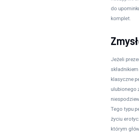
do upominku
komplet.
Zmysł
Jeżeli prez
składnikiem
klasyczne pe
ulubionego 
niespodziew
Tego typu pe
życiu eroty
którym głów