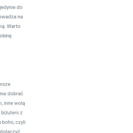
jedynie do 
rowadza na 
ią. Warto 
obinę 
awsze 
nie dobrać 
m, inne wolą 
iżuterii z 
boho, czyli 
 dołączyć 