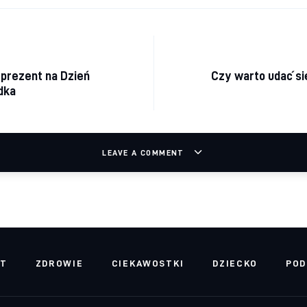
acja wpisu
prezent na Dzień
Czy warto udać s
adka
LEAVE A COMMENT
RT
ZDROWIE
CIEKAWOSTKI
DZIECKO
POD