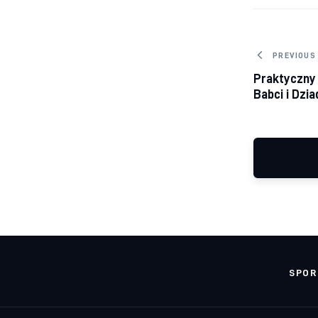
Nawig
PREVIOUS
Praktyczny 
Babci i Dzi
SPO