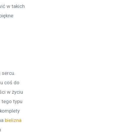
ić w takich 
piękne 
 sercu. 
tu coś do 
ci w życiu 
 tego typu 
komplety 
na 
bielizna 
 