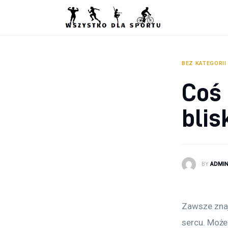
Sport
Zdrowie
Ciekawostki
BEZ KATEGORII
Coś 
Dziecko
blis
Podróże
BY
ADMI
Zawsze znajd
sercu. Może