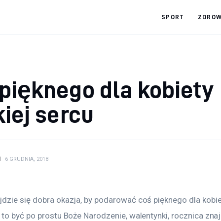
SPORT
ZDROW
pięknego dla kobiety
kiej sercu
N
6 GRUDNIA, 2018
zie się dobra okazja, by podarować coś pięknego dla kobiety
 to być po prostu Boże Narodzenie, walentynki, rocznica zna