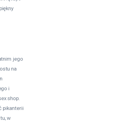
piękny 
atnim jego 
ostu na 
n 
go i 
ex shop. 
pikanterii 
u, w 