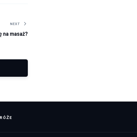
NEXT
ię na masaż?
RÓŻE