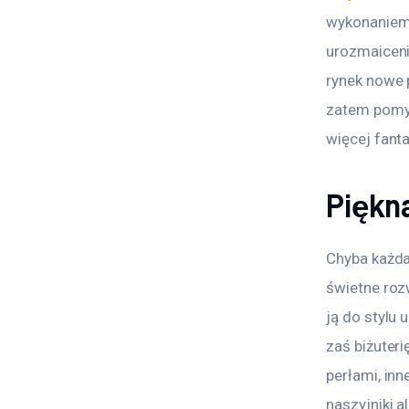
wykonaniem,
urozmaiceni
rynek nowe p
zatem pomyś
więcej fanta
Piękna
Chyba każda 
świetne roz
ją do stylu 
zaś biżuteri
perłami, inn
naszyjniki a