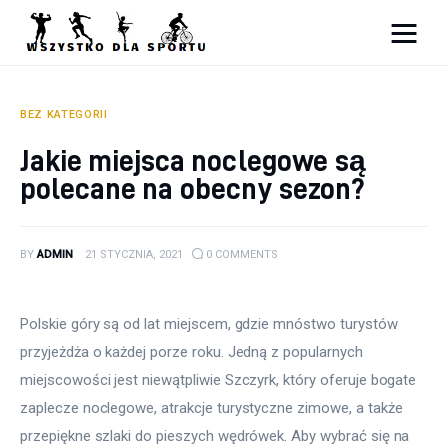
Sport
Zdrowie
BEZ KATEGORII
Jakie miejsca noclegowe są
Ciekawostki
polecane na obecny sezon?
Dziecko
BY
ADMIN
21 STYCZNIA, 2021
0
COMMENTS
Podróże
Polskie góry są od lat miejscem, gdzie mnóstwo turystów 
przyjeżdża o każdej porze roku. Jedną z popularnych 
miejscowości jest niewątpliwie Szczyrk, który oferuje bogate 
zaplecze noclegowe, atrakcje turystyczne zimowe, a także 
przepiękne szlaki do pieszych wędrówek. Aby wybrać się na 