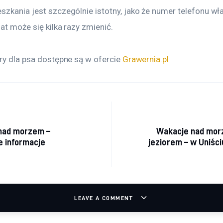
zkania jest szczególnie istotny, jako że numer telefonu wła
lat może się kilka razy zmienić.
ry dla psa dostępne są w ofercie 
Grawernia.pl
acja wpisu
nad morzem –
Wakacje nad mor
 informacje
jeziorem – w Uniści
LEAVE A COMMENT