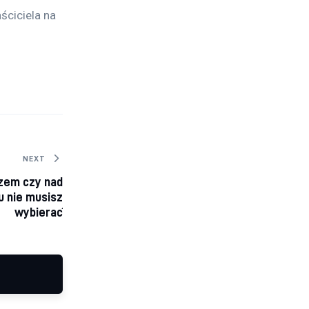
ściciela na 
NEXT
zem czy nad
u nie musisz
wybierać