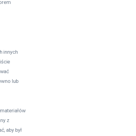
torem 
h innych 
ście 
ować 
ewno lub 
 materiałów 
ny z 
, aby był 