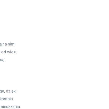
ą na nim 
 od wieku 
są 
a, dzięki 
ontakt. 
mieszkania. 