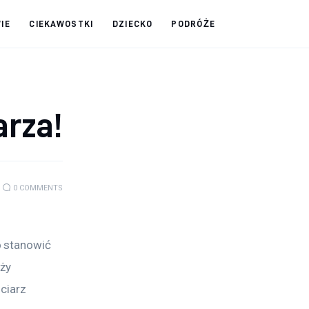
IE
CIEKAWOSTKI
DZIECKO
PODRÓŻE
arza!
0
COMMENTS
 stanowić 
ży 
ciarz 