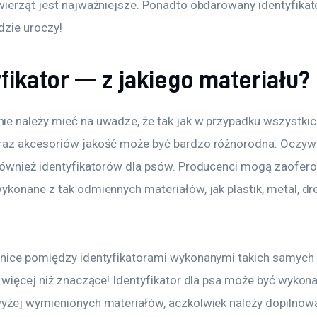
wierząt jest najważniejsze. Ponadto obdarowany identyfika
dzie uroczy!
fikator — z jakiego materiału?
e należy mieć na uwadze, że tak jak w przypadku wszystkic
az akcesoriów jakość może być bardzo różnorodna. Oczywi
również identyfikatorów dla psów. Producenci mogą zaofer
ykonane z tak odmiennych materiałów, jak plastik, metal, dr
nice pomiędzy identyfikatorami wykonanymi takich samych
 więcej niż znaczące! Identyfikator dla psa może być wykona
yżej wymienionych materiałów, aczkolwiek należy dopilnować