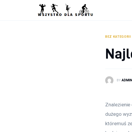
Sport
Zdrowie
Ciekawostki
BEZ KATEGORII
Najl
Dziecko
Podróże
BY
ADMI
Znalezienie
dużego wyzw
któremuś ze 