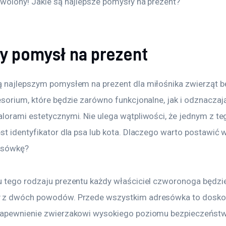
wolony! Jakie są najlepsze pomysły na prezent?
ny pomysł na prezent
 najlepszym pomysłem na prezent dla miłośnika zwierząt b
sorium, które będzie zarówno funkcjonalne, jak i odznaczają
lorami estetycznymi. Nie ulega wątpliwości, że jednym z te
t identyfikator dla psa lub kota. Dlaczego warto postawić w
esówkę?
 tego rodzaju prezentu każdy właściciel czworonoga będzie
 z dwóch powodów. Przede wszystkim adresówka to dosko
apewnienie zwierzakowi wysokiego poziomu bezpieczeństwa,