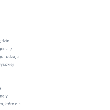
ędzie 
ce się 
go rodzaju 
ysokiej 
 
nały 
 które dla 