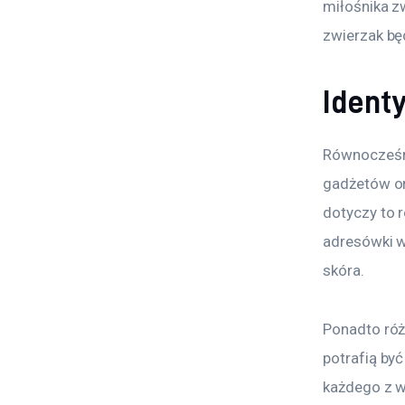
miłośnika z
zwierzak bę
Identy
Równocześni
gadżetów or
dotyczy to 
adresówki w
skóra.
Ponadto róż
potrafią być
każdego z w