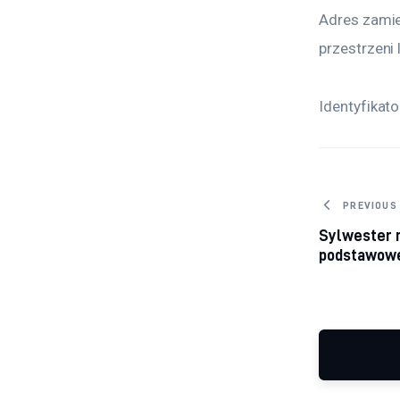
Adres zamies
przestrzeni 
Identyfikato
Nawig
PREVIOUS
Sylwester 
podstawowe