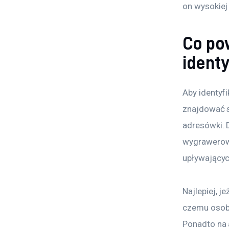
on wysokiej 
Co po
identy
Aby identyf
znajdować s
adresówki. 
wygrawerowa
upływającyc
Najlepiej, j
czemu osoba
Ponadto na 