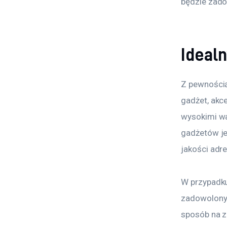
będzie zado
Ideal
Z pewnością
gadżet, akce
wysokimi wa
gadżetów jes
jakości adr
W przypadku
zadowolony
sposób na z