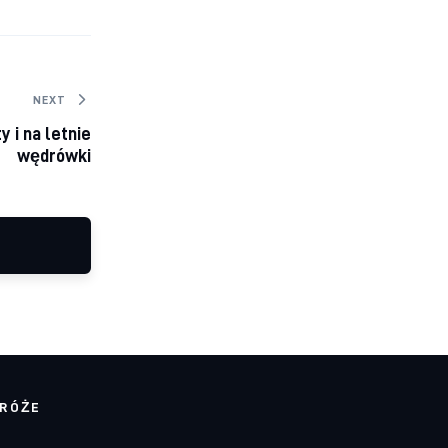
NEXT
 i na letnie
wędrówki
RÓŻE