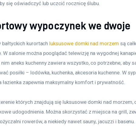
by się oświadczyć lub uczcić rocznicę ślubu.
rtowy wypoczynek we dwoje
 bałtyckich kurortach 
luksusowe domki nad morzem
 są cał
 W salonie można pooglądać telewizję na wygodnej kanapie
 nim aneks kuchenny zawiera wszystko, co potrzebne, aby s
ać posiłki – lodówka, kuchenka, akcesoria kuchenne. W sypi
 a łazienka zapewnia maksymalny komfort i prywatność.
 terenie których znajdują się luksusowe domki nad morzem, o
kowe udogodnienia. Można skorzystać z miejsca na grill, ze
ożyczalni rowerów, a niekiedy nawet sauny, jacuzzi i basenu.