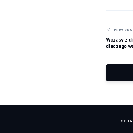
Nawig
PREVIOUS
Wczasy z di
dlaczego w
SPO