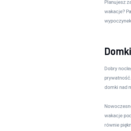
Planujesz z
wakacje? Pa
wypoczynek
Domki
Dobry nocle
prywatność.
domki nad m
Nowoczesne 
wakacje pod
równie pięk