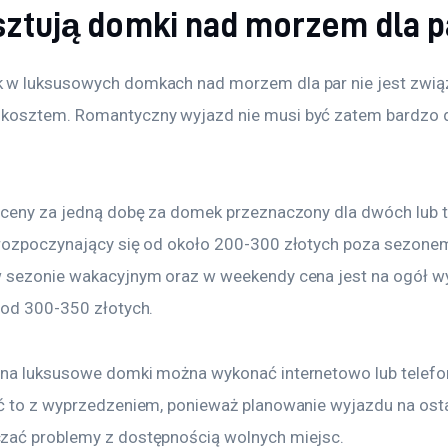
osztują domki nad morzem dla p
w luksusowych domkach nad morzem dla par nie jest związ
osztem. Romantyczny wyjazd nie musi być zatem bardzo dr
 ceny za jedną dobę za domek przeznaczony dla dwóch lub t
rozpoczynający się od około 200-300 złotych poza sezonem
 sezonie wakacyjnym oraz w weekendy cena jest na ogół wy
 od 300-350 złotych.
na luksusowe domki można wykonać internetowo lub telefon
ć to z wyprzedzeniem, ponieważ planowanie wyjazdu na osta
ać problemy z dostępnością wolnych miejsc.