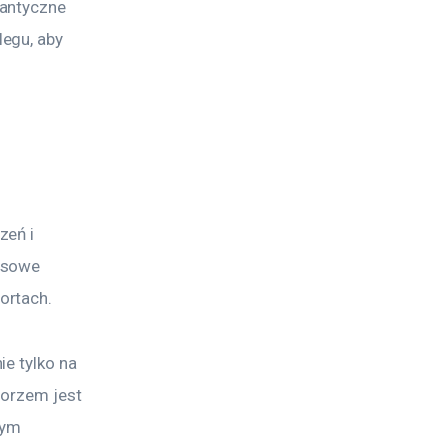
antyczne 
egu, aby 
eń i 
usowe 
ortach.
e tylko na 
morzem jest 
nym 