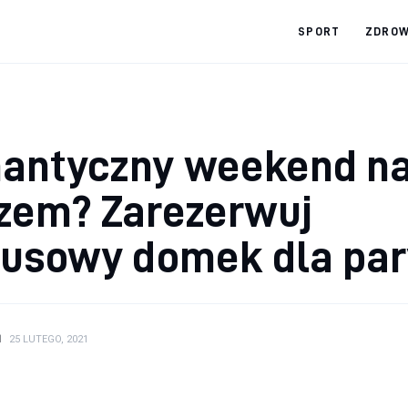
SPORT
ZDROW
antyczny weekend n
zem? Zarezerwuj
susowy domek dla par
N
25 LUTEGO, 2021