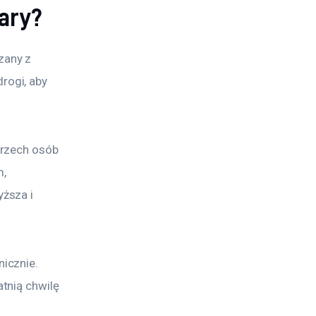
ary?
any z 
ogi, aby 
rzech osób 
, 
ższa i 
icznie. 
tnią chwilę 