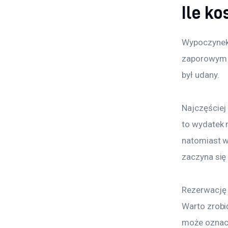
Ile k
Wypoczynek 
zaporowym k
był udany.
Najczęściej
to wydatek 
natomiast w
zaczyna się
Rezerwację 
Warto zrobi
może oznacz