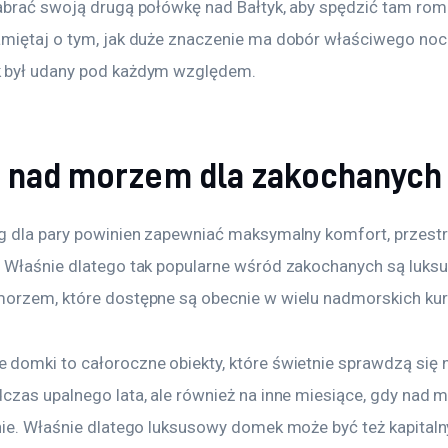
abrać swoją drugą połówkę nad Bałtyk, aby spędzić tam rom
miętaj o tym, jak duże znaczenie ma dobór właściwego nocl
 był udany pod każdym względem.
 nad morzem dla zakochanych
g dla pary powinien zapewniać maksymalny komfort, przestrz
 Właśnie dlatego tak popularne wśród zakochanych są luks
orzem, które dostępne są obecnie w wielu nadmorskich kur
domki to całoroczne obiekty, które świetnie sprawdzą się ni
czas upalnego lata, ale również na inne miesiące, gdy nad 
nie. Właśnie dlatego luksusowy domek może być też kapital