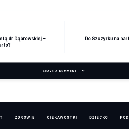
acja wpisu
etą dr Dąbrowskiej –
Do Szczyrku na narty
arto?
LEAVE A COMMENT
RT
ZDROWIE
CIEKAWOSTKI
DZIECKO
POD