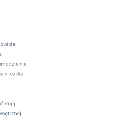
kowicie 
. 
amodzielnie 
alni czeka 
ferują 
wnętrznej 