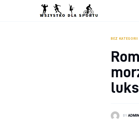
Sport
Zdrowie
Ciekawostki
BEZ KATEGORII
Rom
Dziecko
mor
Podróże
luk
BY
ADMI