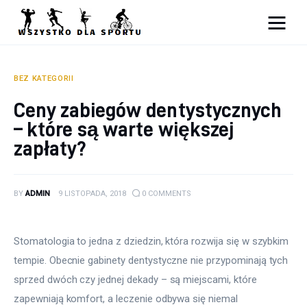
Sport
Zdrowie
BEZ KATEGORII
Ceny zabiegów dentystycznych
Ciekawostki
– które są warte większej
zapłaty?
Dziecko
Podróże
BY
ADMIN
9 LISTOPADA, 2018
0
COMMENTS
Stomatologia to jedna z dziedzin, która rozwija się w szybkim 
tempie. Obecnie gabinety dentystyczne nie przypominają tych 
sprzed dwóch czy jednej dekady – są miejscami, które 
zapewniają komfort, a leczenie odbywa się niemal 