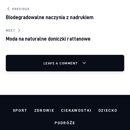
Nawigacja wpisu
PREVIOUS
Biodegradowalne naczynia z nadrukiem
NEXT
Moda na naturalne doniczki rattanowe
LEAVE A COMMENT
SPORT
ZDROWIE
CIEKAWOSTKI
DZIECKO
PODRÓŻE