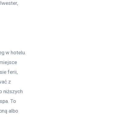
lwester, 
g w hotelu. 
miejsce 
e ferii, 
wać z 
 niższych 
spa. To 
bną albo 