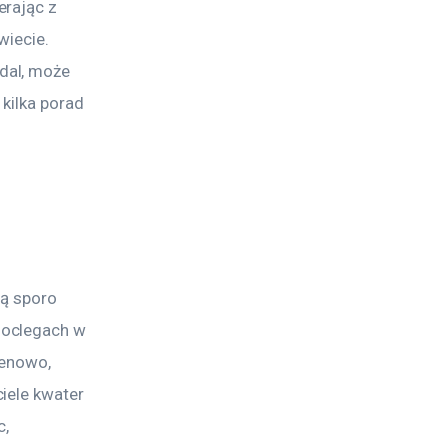
rając z 
iecie. 
dal, może 
kilka porad 
ą sporo 
noclegach w 
cenowo, 
iele kwater 
, 