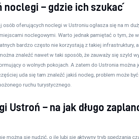
 noclegi – gdzie ich szukać
j osób oferujących noclegi w Ustroniu ogłasza się na m duż
 miejscami noclegowymi. Warto jednak pamiętać o tym, że wł
tnych bardzo często nie korzystają z takiej infrastruktury, 
ożna znaleźć nawet w taki sposób, że zauważy się szyld w
nformujący o wolnych pokojach. A zatem do Ustronia można 
zęściej uda się tam znaleźć jakiś nocleg, problem może być 
ożonego ruchu turystycznego.
gi Ustroń – na jak długo zapla
ie można się nudzić, o ile lubi się aktywny tryb spędzania cz