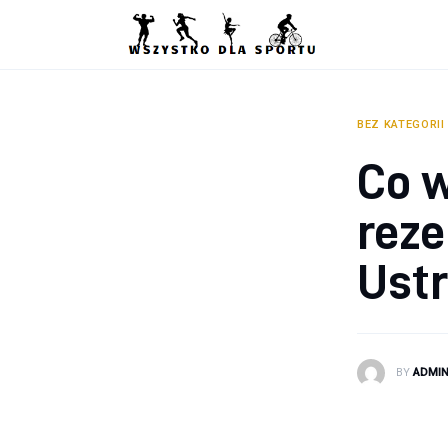
Sport
Zdrowie
Ciekawostki
BEZ KATEGORII
Co w
Dziecko
rez
Podróże
Ustr
BY
ADMI