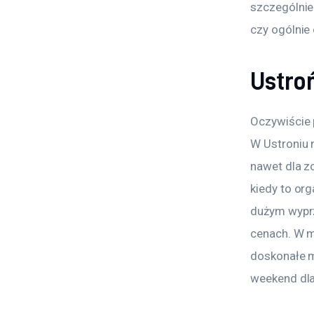
szczególnie 
czy ogólnie
Ustro
Oczywiście 
W Ustroniu 
nawet dla zo
kiedy to or
dużym wyprz
cenach. W m
doskonałe m
weekend dl