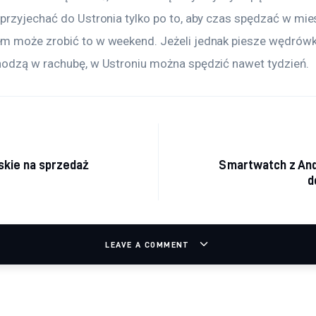
przyjechać do Ustronia tylko po to, aby czas spędzać w mieś
 może zrobić to w weekend. Jeżeli jednak piesze wędrówk
odzą w rachubę, w Ustroniu można spędzić nawet tydzień.
acja wpisu
skie na sprzedaż
Smartwatch z And
d
LEAVE A COMMENT