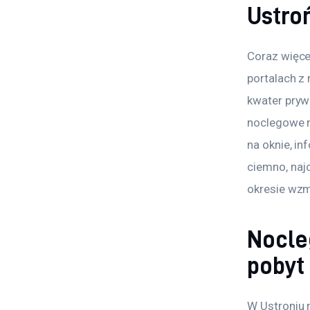
Ustroń
Coraz więce
portalach z
kwater prywa
noclegowe m
na oknie, i
ciemno, najc
okresie wzm
Nocle
pobyt
W Ustroniu n