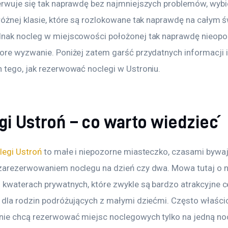
erwuje się tak naprawdę bez najmniejszych problemów, wybie
różnej klasie, które są rozlokowane tak naprawdę na całym św
nak nocleg w miejscowości położonej tak naprawdę nieopo
ore wyzwanie. Poniżej zatem garść przydatnych informacji i 
 tego, jak rezerwować noclegi w Ustroniu.
gi Ustroń – co warto wiedzieć
legi Ustroń
 to małe i niepozorne miasteczko, czasami bywaj
zarezerwowaniem noclegu na dzień czy dwa. Mowa tutaj o 
 kwaterach prywatnych, które zwykle są bardzo atrakcyjne 
 dla rodzin podróżujących z małymi dziećmi. Często właścic
nie chcą rezerwować miejsc noclegowych tylko na jedną noc