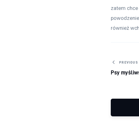
zatem chce 
powodzeniem
również wch
Nawig
PREVIOUS
Psy myśliw