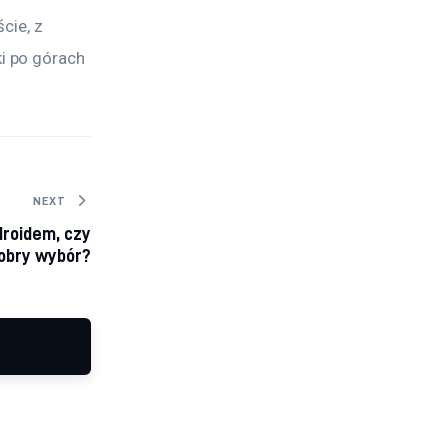
cie, z 
i po górach 
NEXT
roidem, czy
obry wybór?