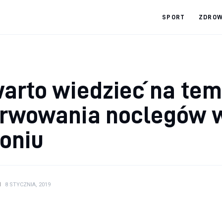
SPORT
ZDROW
arto wiedzieć na tem
erwowania noclegów 
oniu
N
8 STYCZNIA, 2019