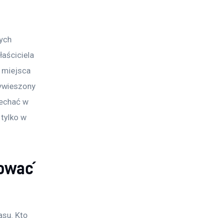
ych 
aściciela 
a miejsca 
ywieszony 
jechać w 
tylko w 
nować
asu. Kto 