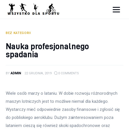
Sport
Zdrowie
BEZ KATEGORII
Nauka profesjonalnego
Ciekawostki
spadania
Dziecko
BY
ADMIN
22 GRUDNIA, 2019
0
COMMENTS
Podróże
Wiele osób marzy o lataniu. W dobie rozwoju różnorodnych 
maszyn lotniczych jest to możliwe niemal dla każdego. 
Wystarczy mieć odpowiednie zasoby finansowe i zgłosić się 
do pobliskiego aeroklubu. Dużym zainteresowaniem poza 
lataniem cieszą się również skoki spadochronowe oraz 